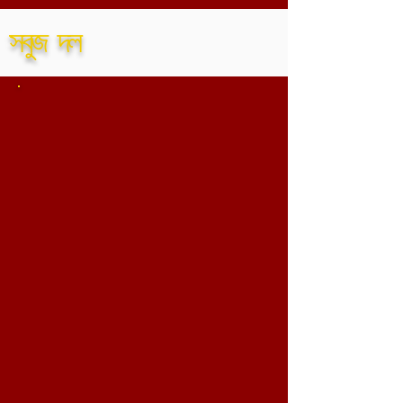
সবুজ দল