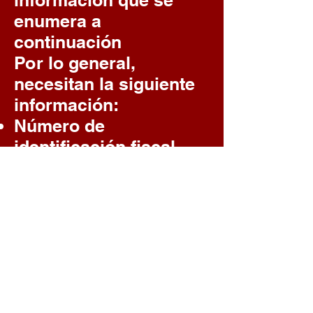
información que se
enumera a
continuación
Por lo general,
necesitan la siguiente
información:
Número de
identificación fiscal
202-685-206
.
El código NCES es
360007605620
El cheque debe
hacerse a nombre de
Tompkins Square
Middle School O la